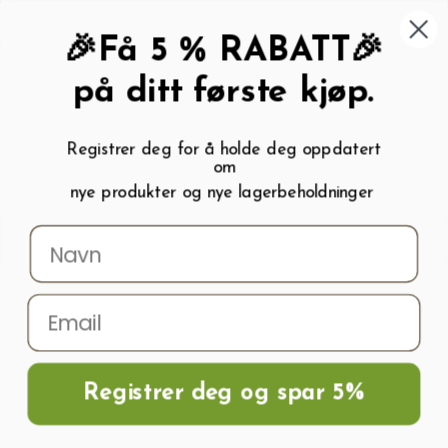
462 58 454
My wishlist (
0
)
Kundeservice:
Kundesenter
🎉Få 5 % RABATT🎉
på ditt første kjøp.
Registrer deg for å holde deg oppdatert
om
0
nye produkter og nye lagerbeholdninger
Menu
Søk
Logg inn
Handlevogn
Hjem
Tilbehør til forkultivering og dyrking
Bekjempelse av skadedyr
Ekstrakt av fytoncidplanter 0,1L
Registrer deg og spar 5%