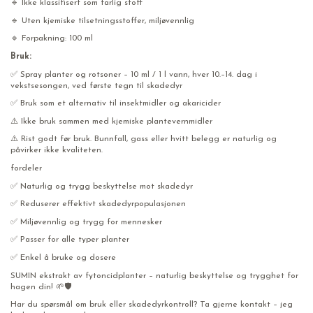
🔹 Ikke klassifisert som farlig stoff
🔹 Uten kjemiske tilsetningsstoffer, miljøvennlig
🔹 Forpakning: 100 ml
Bruk:
✅ Spray planter og rotsoner – 10 ml / 1 l vann, hver 10.–14. dag i
vekstsesongen, ved første tegn til skadedyr
✅ Bruk som et alternativ til insektmidler og akaricider
⚠️ Ikke bruk sammen med kjemiske plantevernmidler
⚠️ Rist godt før bruk. Bunnfall, gass eller hvitt belegg er naturlig og
påvirker ikke kvaliteten.
fordeler
✅ Naturlig og trygg beskyttelse mot skadedyr
✅ Reduserer effektivt skadedyrpopulasjonen
✅ Miljøvennlig og trygg for mennesker
✅ Passer for alle typer planter
✅ Enkel å bruke og dosere
SUMIN ekstrakt av fytoncidplanter – naturlig beskyttelse og trygghet for
hagen din! 🌱🛡️
Har du spørsmål om bruk eller skadedyrkontroll? Ta gjerne kontakt – jeg