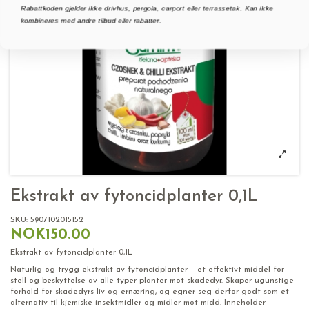
Rabattkoden gjelder ikke drivhus, pergola, carport eller terrassetak. Kan ikke
kombineres med andre tilbud eller rabatter.
Ekstrakt av fytoncidplanter 0,1L
SKU:
5907102015152
NOK150.00
Ekstrakt av fytoncidplanter 0,1L
Naturlig og trygg ekstrakt av fytoncidplanter – et effektivt middel for
stell og beskyttelse av alle typer planter mot skadedyr. Skaper ugunstige
forhold for skadedyrs liv og ernæring, og egner seg derfor godt som et
alternativ til kjemiske insektmidler og midler mot midd. Inneholder