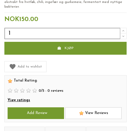
ekstrakt fra hvitløk, chili, ingefær og gurkemeie, fermentert med nyttige
bakterier.
NOK150.00
KJØP
Add to wishlist
Total Rating
:
0
/
5
-
0
reviews
View ratings
Add Review
View Reviews