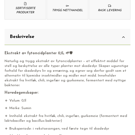
SERTIFISERTE
TRYGG NETTHANDEL
RASK LEVERING
PRODUKTER
Beskrivelse
Ekstrakt av fytoncidplanter 0,1L 🌱🛡️
Naturlig og trygg ekstrakt av fytoncidplanter – et effektivt middel for
stell og beskyttelse av alle typer planter mot skadedyr. Skaper ugunstige
forhold for skadedyrs liv og ernæring, og egner seg derfor godt som et
alternativ til kjemiske insektmidler og midler mot midd. Inneholder
ekstrakt fra hvitløk, chili, ingefær og gurkemeie, fermentert med nyttige
bakterier.
Hovedegenskaper:
🔹 Volum: 0,1l
🔹 Merke: Sumin
🔹 Innhold: ekstrakt fra hvitløk, chili, ingefær, gurkemeie (fermentert med
laktobaciller og bacillus-bakterier)
🔹 Bruksperiode: i vekstsesongen, ved første tegn til skadedyr