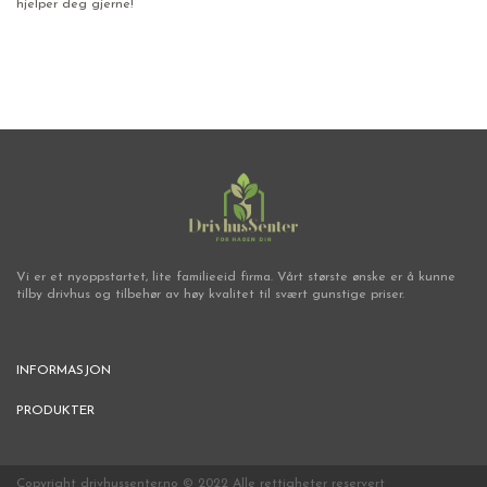
hjelper deg gjerne!
Vi er et nyoppstartet, lite familieeid firma. Vårt største ønske er å kunne
tilby drivhus og tilbehør av høy kvalitet til svært gunstige priser.
INFORMASJON
PRODUKTER
Copyright drivhussenter.no © 2022 Alle rettigheter reservert