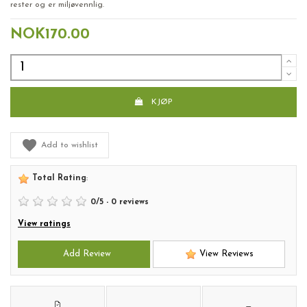
rester og er miljøvennlig.
NOK170.00
KJØP
Add to wishlist
Total Rating
:
0
/
5
-
0
reviews
View ratings
Add Review
View Reviews