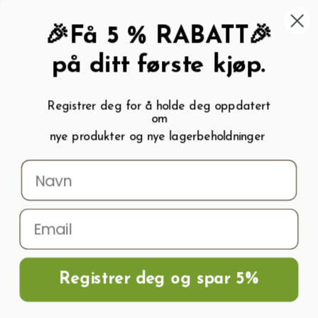
462 58 454
My wishlist (
0
)
Kundeservice:
Kundesenter
🎉Få 5 % RABATT🎉
på ditt første kjøp.
Registrer deg for å holde deg oppdatert
om
0
nye produkter og nye lagerbeholdninger
Menu
Søk
Logg inn
Handlevogn
Hjem
Tilbehør til forkultivering og dyrking
Bekjempelse av skadedyr
Reinfannsekstrakt 0,25l Naturlig
Registrer deg og spar 5%