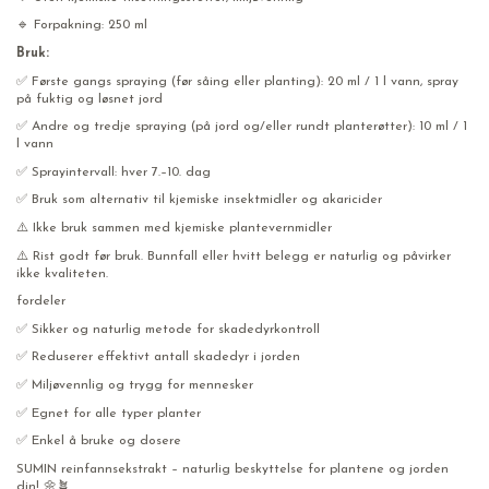
🔹 Forpakning: 250 ml
Bruk:
✅ Første gangs spraying (før såing eller planting): 20 ml / 1 l vann, spray
på fuktig og løsnet jord
✅ Andre og tredje spraying (på jord og/eller rundt planterøtter): 10 ml / 1
l vann
✅ Sprayintervall: hver 7.–10. dag
✅ Bruk som alternativ til kjemiske insektmidler og akaricider
⚠️ Ikke bruk sammen med kjemiske plantevernmidler
⚠️ Rist godt før bruk. Bunnfall eller hvitt belegg er naturlig og påvirker
ikke kvaliteten.
fordeler
✅ Sikker og naturlig metode for skadedyrkontroll
✅ Reduserer effektivt antall skadedyr i jorden
✅ Miljøvennlig og trygg for mennesker
✅ Egnet for alle typer planter
✅ Enkel å bruke og dosere
SUMIN reinfannsekstrakt – naturlig beskyttelse for plantene og jorden
din! 🌼🪴