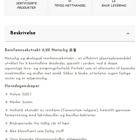
SERTIFISERTE
TRYGG NETTHANDEL
RASK LEVERING
PRODUKTER
Beskrivelse
Reinfannsekstrakt 0,25l Naturlig 🌼🪴
Naturlig og økologisk reinfannsekstrakt – et effektivt plantepleiemiddel
utviklet for å kontrollere skadedyr, spesielt i jorden, ved å skape
ugunstige leve- og ernæringsforhold. Perfekt som et alternativ til kjemiske
insektmidler og midler mot midd. Sikker å bruke, etterlater ingen farlige
rester og er miljøvennlig.
Hovedegenskaper:
🔹 Volum: 0,25 l
🔹 Merke: Sumin
🔹 Innhold: ekstrakt av reinfann (Tanacetum vulgare), fremstilt gjennom
fermentering med laktobaciller og bacillus-bakterier
🔹 Bruksperiode: fra tidlig vår til høst
🔹 Ikke klassifisert som farlig stoff
🔹 Uten kjemiske tilsetningsstoffer, miljøvennlig