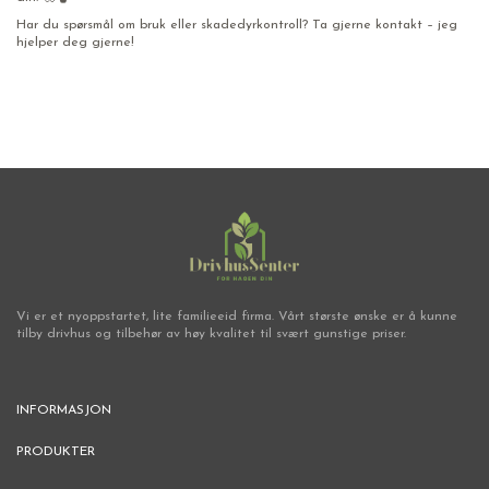
Har du spørsmål om bruk eller skadedyrkontroll? Ta gjerne kontakt – jeg
hjelper deg gjerne!
Vi er et nyoppstartet, lite familieeid firma. Vårt største ønske er å kunne
tilby drivhus og tilbehør av høy kvalitet til svært gunstige priser.
INFORMASJON
PRODUKTER