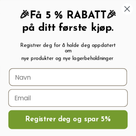
462 58 454
My wishlist (
0
)
Kundeservice:
Kundesenter
🎉Få 5 % RABATT🎉
på ditt første kjøp.
Registrer deg for å holde deg oppdatert
om
0
nye produkter og nye lagerbeholdninger
Menu
Søk
Logg inn
Handlevogn
Hjem
Frø og Næring
Blomsterfrø
Kjempeverbena PATAGONICA VANITY
Registrer deg og spar 5%