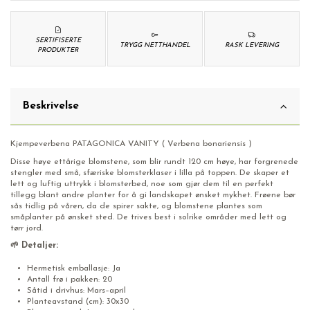
SERTIFISERTE
TRYGG NETTHANDEL
RASK LEVERING
PRODUKTER
Beskrivelse
Kjempeverbena PATAGONICA VANITY ( Verbena bonariensis )
Disse høye ettårige blomstene, som blir rundt 120 cm høye, har forgrenede
stengler med små, sfæriske blomsterklaser i lilla på toppen. De skaper et
lett og luftig uttrykk i blomsterbed, noe som gjør dem til en perfekt
tillegg blant andre planter for å gi landskapet ønsket mykhet. Frøene bør
sås tidlig på våren, da de spirer sakte, og blomstene plantes som
småplanter på ønsket sted. De trives best i solrike områder med lett og
tørr jord.
🌱 Detaljer:
Hermetisk emballasje: Ja
Antall frø i pakken: 20
Såtid i drivhus: Mars–april
Planteavstand (cm): 30x30