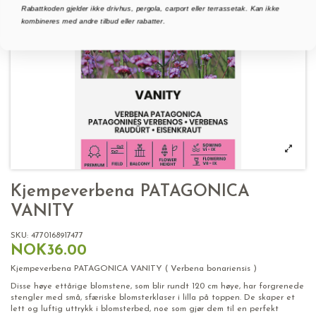
Rabattkoden gjelder ikke drivhus, pergola, carport eller terrassetak. Kan ikke
kombineres med andre tilbud eller rabatter.
Kjempeverbena PATAGONICA
VANITY
SKU:
4770168917477
NOK36.00
Kjempeverbena PATAGONICA VANITY ( Verbena bonariensis )
Disse høye ettårige blomstene, som blir rundt 120 cm høye, har forgrenede
stengler med små, sfæriske blomsterklaser i lilla på toppen. De skaper et
lett og luftig uttrykk i blomsterbed, noe som gjør dem til en perfekt