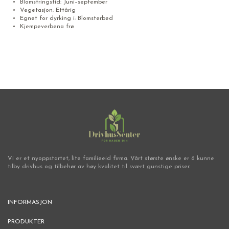
Blomstringstid: Juni–september
Vegetasjon: Ettårig
Egnet for dyrking i: Blomsterbed
Kjempeverbena frø
Vi er et nyoppstartet, lite familieeid firma. Vårt største ønske er å kunne
tilby drivhus og tilbehør av høy kvalitet til svært gunstige priser.
INFORMASJON
PRODUKTER