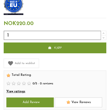
NOK220.00
KJØP
Add to wishlist
Total Rating
:
0
/
5
-
0
reviews
View ratings
Add Review
View Reviews