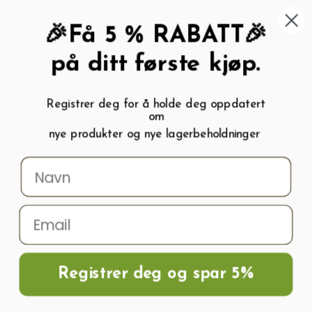
462 58 454
My wishlist (
0
)
Kundeservice:
Kundesenter
🎉Få 5 % RABATT🎉
på ditt første kjøp.
Registrer deg for å holde deg oppdatert
om
0
nye produkter og nye lagerbeholdninger
Menu
Søk
Logg inn
Handlevogn
Hjem
Kuleventiler / Tappekraner
Kuleventil av messing 1" utv./innv.gjenge
Registrer deg og spar 5%