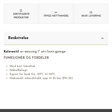
SERTIFISERTE
TRYGG NETTHANDEL
RASK LEVERING
PRODUKTER
Beskrivelse
Kuleventil
av messing 1" utv./innv.gjenge
FUNKSJONER OG FORDELER
Med kort håndtak
Nikkelbelagt
Egnet for bruk fra -20ºC til 110ºC
Maksimalt arbeidstrykk opp til 25 bar (PN 25)