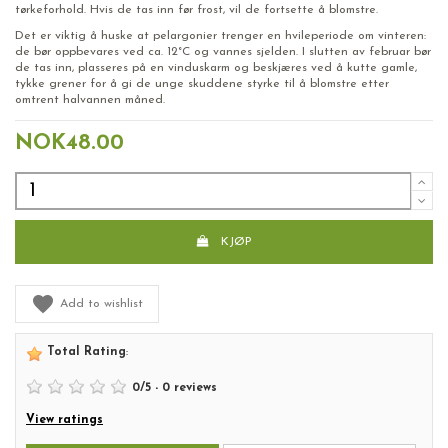
tørkeforhold. Hvis de tas inn før frost, vil de fortsette å blomstre.
Det er viktig å huske at pelargonier trenger en hvileperiode om vinteren:
de bør oppbevares ved ca. 12°C og vannes sjelden. I slutten av februar bør
de tas inn, plasseres på en vinduskarm og beskjæres ved å kutte gamle,
tykke grener for å gi de unge skuddene styrke til å blomstre etter
omtrent halvannen måned.
NOK48.00
KJØP
Add to wishlist
Total Rating
:
0
/
5
-
0
reviews
View ratings