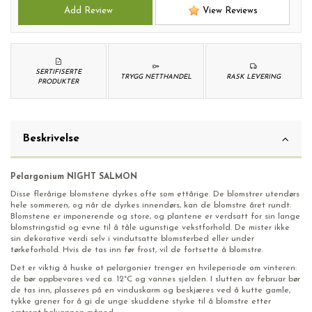
Add Review
View Reviews
SERTIFISERTE
TRYGG NETTHANDEL
RASK LEVERING
PRODUKTER
Beskrivelse
Pelargonium NIGHT SALMON
Disse flerårige blomstene dyrkes ofte som ettårige. De blomstrer utendørs
hele sommeren, og når de dyrkes innendørs, kan de blomstre året rundt.
Blomstene er imponerende og store, og plantene er verdsatt for sin lange
blomstringstid og evne til å tåle ugunstige vekstforhold. De mister ikke
sin dekorative verdi selv i vindutsatte blomsterbed eller under
tørkeforhold. Hvis de tas inn før frost, vil de fortsette å blomstre.
Det er viktig å huske at pelargonier trenger en hvileperiode om vinteren:
de bør oppbevares ved ca. 12°C og vannes sjelden. I slutten av februar bør
de tas inn, plasseres på en vinduskarm og beskjæres ved å kutte gamle,
tykke grener for å gi de unge skuddene styrke til å blomstre etter