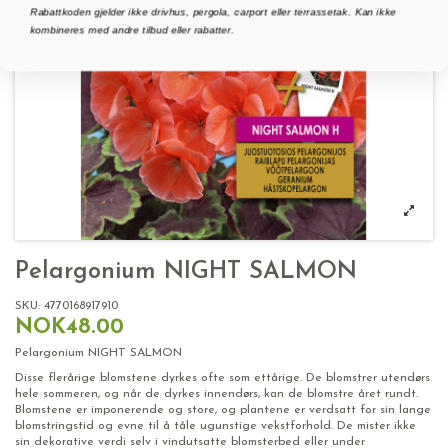
Rabattkoden gjelder ikke drivhus, pergola, carport eller terrassetak. Kan ikke
kombineres med andre tilbud eller rabatter.
Pelargonium NIGHT SALMON
SKU:
4770168917910
NOK48.00
Pelargonium NIGHT SALMON
Disse flerårige blomstene dyrkes ofte som ettårige. De blomstrer utendørs
hele sommeren, og når de dyrkes innendørs, kan de blomstre året rundt.
Blomstene er imponerende og store, og plantene er verdsatt for sin lange
blomstringstid og evne til å tåle ugunstige vekstforhold. De mister ikke
sin dekorative verdi selv i vindutsatte blomsterbed eller under