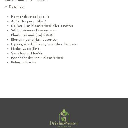
omtrent halvannen måned.
🌱
Detaljer:
Hermetisk emballasje: Ja
Antall frø per pakke: 7
Dekker: 1 m² blomsterbed eller 4 potter
Såtid i drivhus: Februar–mars
Planteavstand (cm): 30x30
Blomstringstid: Juli–desember
Dyrkingssted: Balkong, utendørs, terrasse
Merke: Lucia Elite
Vegetasjon: Flerårig
Egnet for dyrking i: Blomsterbed
Pelargonium frø