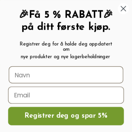
462 58 454
My wishlist (
0
)
Kundeservice:
Kundesenter
🎉Få 5 % RABATT🎉
på ditt første kjøp.
Registrer deg for å holde deg oppdatert
om
0
nye produkter og nye lagerbeholdninger
Menu
Søk
Logg inn
Handlevogn
Hjem
Frø og Næring
Blomsterfrø
Pelargonium NIGHT SALMON
Registrer deg og spar 5%