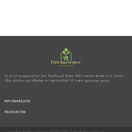
Salatfrø
Vi er et nyoppstartet, lite familieeid firma. Vårt største ønske er å kunne
tilby drivhus og tilbehør av høy kvalitet til svært gunstige priser.
INFORMASJON
PRODUKTER
Copyright drivhussenter.no © 2022 Alle rettigheter reservert