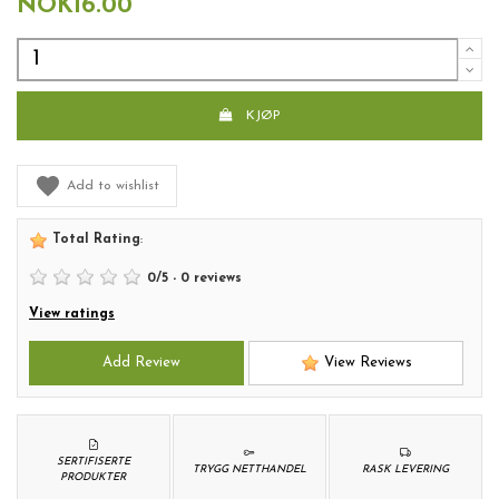
NOK16.00
KJØP
Add to wishlist
Total Rating
:
0
/
5
-
0
reviews
View ratings
Add Review
View Reviews
SERTIFISERTE
TRYGG NETTHANDEL
RASK LEVERING
PRODUKTER