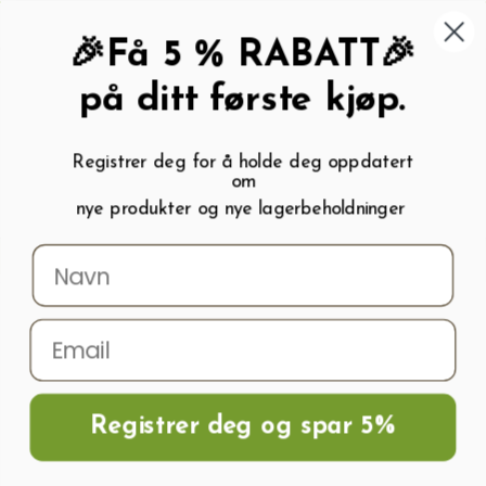
462 58 454
My wishlist (
0
)
Kundeservice:
Kundesenter
🎉Få 5 % RABATT🎉
på ditt første kjøp.
Registrer deg for å holde deg oppdatert
om
0
nye produkter og nye lagerbeholdninger
Menu
Søk
Logg inn
Handlevogn
Hjem
Frø og Næring
Salatfrø
Salatfrø MAY QUEEN ORGANIC
Registrer deg og spar 5%