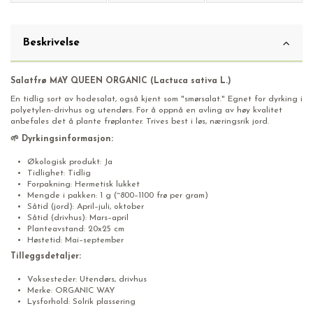
Beskrivelse
Salatfrø MAY QUEEN ORGANIC (Lactuca sativa L.)
En tidlig sort av hodesalat, også kjent som "smørsalat." Egnet for dyrking i
polyetylen-drivhus og utendørs. For å oppnå en avling av høy kvalitet
anbefales det å plante frøplanter. Trives best i løs, næringsrik jord.
🌱 Dyrkingsinformasjon:
Økologisk produkt: Ja
Tidlighet: Tidlig
Forpakning: Hermetisk lukket
Mengde i pakken: 1 g (~800–1100 frø per gram)
Såtid (jord): April–juli, oktober
Såtid (drivhus): Mars–april
Planteavstand: 20x25 cm
Høstetid: Mai–september
Tilleggsdetaljer:
Voksesteder: Utendørs, drivhus
Merke: ORGANIC WAY
Lysforhold: Solrik plassering