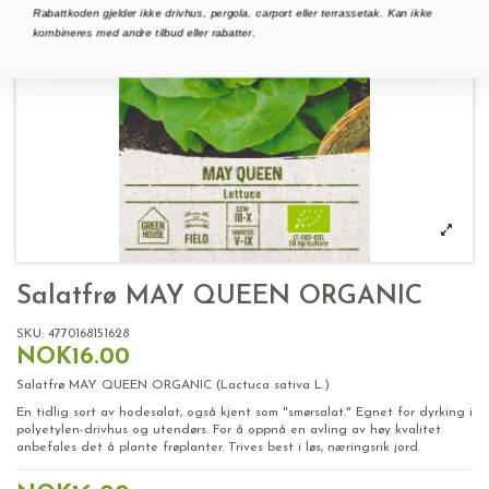
Rabattkoden gjelder ikke drivhus, pergola, carport eller terrassetak. Kan ikke
kombineres med andre tilbud eller rabatter.
Salatfrø MAY QUEEN ORGANIC
SKU:
4770168151628
NOK16.00
Salatfrø MAY QUEEN ORGANIC (Lactuca sativa L.)
En tidlig sort av hodesalat, også kjent som "smørsalat." Egnet for dyrking i
polyetylen-drivhus og utendørs. For å oppnå en avling av høy kvalitet
anbefales det å plante frøplanter. Trives best i løs, næringsrik jord.