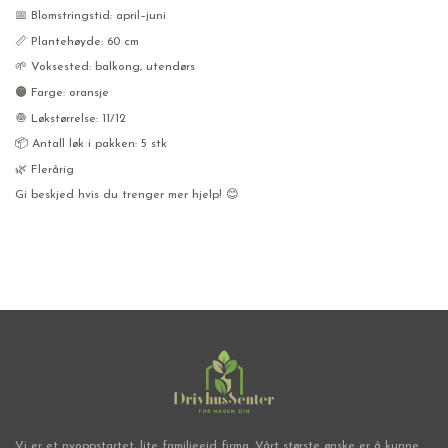
📅 Blomstringstid: april–juni
📏 Plantehøyde: 60 cm
🌱 Voksested: balkong, utendørs
🟠 Farge: oransje
🧅 Løkstørrelse: 11/12
📦 Antall løk i pakken: 5 stk
🌿 Flerårig
Gi beskjed hvis du trenger mer hjelp! 😊
Vi er et nyoppstartet, lite familieeid firma. Vårt største ønske er å kunne