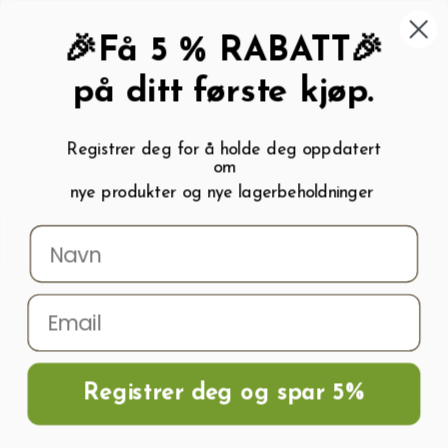
462 58 454
My wishlist (
0
)
Kundeservice:
Kundesenter
🎉Få 5 % RABATT🎉
på ditt første kjøp.
Registrer deg for å holde deg oppdatert
om
0
nye produkter og nye lagerbeholdninger
Menu
Søk
Logg inn
Handlevogn
Hjem
Frø og Næring
Blomsterløk
Tulipanløk
Tulipaner AMAZING
PARROT Blomsterløk
Registrer deg og spar 5%