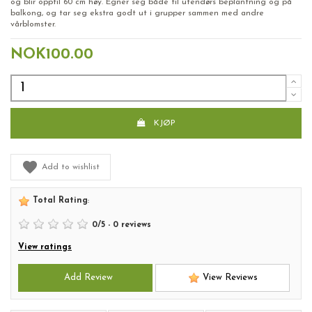
og blir opptil 60 cm høy. Egner seg både til utendørs beplantning og på
balkong, og tar seg ekstra godt ut i grupper sammen med andre
vårblomster.
NOK100.00
KJØP
Add to wishlist
Total Rating
:
0
/
5
-
0
reviews
View ratings
Add Review
View Reviews