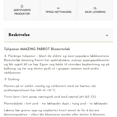
SERTIFISERTE
TRYGG NETTHANDEL
RASK LEVERING
PRODUKTER
Beskrivelse
Tulipaner AMAZING PARROT Blomsterløk
🌷 Flerårige tulipaner – blant de eldste og mest populære løkblomstene.
Blomsterløk Amazing Parrot har spektakulære, oransje papegøyeblomster
og blir opptil 60 cm høy. Egner seg både til utendørs beplantning og på
balkong, og tar seg ekstra godt ut i grupper sammen med andre
vårblomster.
🌞 Dyrking:
Plantes på et solrikt, romslig og veldrenert sted om høsten, når
jordtemperaturen har falt til +10 °C.
Trives best i lett, porøs, næringsrik jord med nøytral pH (6,5–7,5).
Plantedybde: i lett jord – tre løkhøyder dypt, i tung jord – to løkhøyder.
Løkene bør graves opp og omplantes hvert annet år for å bevare
blomsterprakten – ellers blir blomstene mindre eller slutter å blomstre.