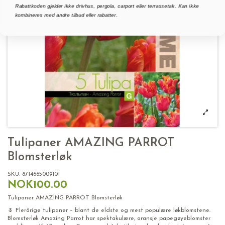
Rabattkoden gjelder ikke drivhus, pergola, carport eller terrassetak. Kan ikke
kombineres med andre tilbud eller rabatter.
Tulipaner AMAZING PARROT
Blomsterløk
SKU:
8714665009101
NOK100.00
Tulipaner AMAZING PARROT Blomsterløk
🌷 Flerårige tulipaner – blant de eldste og mest populære løkblomstene.
Blomsterløk Amazing Parrot har spektakulære, oransje papegøyeblomster