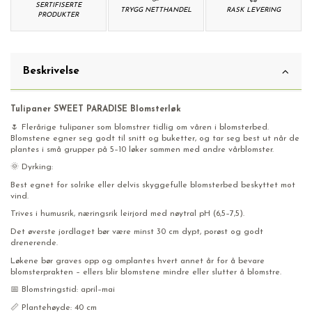
SERTIFISERTE
TRYGG NETTHANDEL
RASK LEVERING
PRODUKTER
Beskrivelse
Tulipaner SWEET PARADISE Blomsterløk
🌷 Flerårige tulipaner som blomstrer tidlig om våren i blomsterbed.
Blomstene egner seg godt til snitt og buketter, og tar seg best ut når de
plantes i små grupper på 5–10 løker sammen med andre vårblomster.
🌞 Dyrking:
Best egnet for solrike eller delvis skyggefulle blomsterbed beskyttet mot
vind.
Trives i humusrik, næringsrik leirjord med nøytral pH (6,5–7,5).
Det øverste jordlaget bør være minst 30 cm dypt, porøst og godt
drenerende.
Løkene bør graves opp og omplantes hvert annet år for å bevare
blomsterprakten – ellers blir blomstene mindre eller slutter å blomstre.
📅 Blomstringstid: april–mai
📏 Plantehøyde: 40 cm