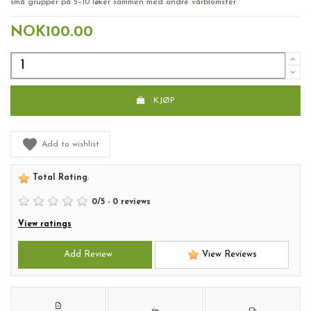
små grupper på 5–10 løker sammen med andre vårblomster.
NOK100.00
KJØP
Add to wishlist
Total Rating
:
0
/
5
-
0
reviews
View ratings
Add Review
View Reviews