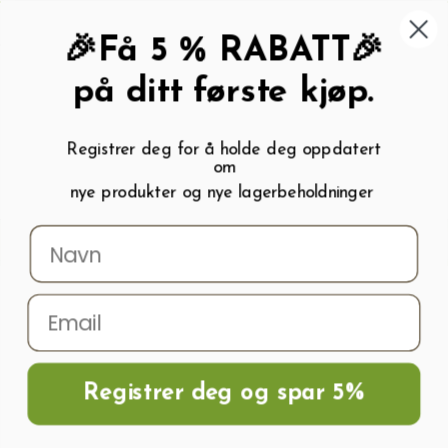
462 58 454
My wishlist (
0
)
Kundeservice:
Kundesenter
🎉Få 5 % RABATT🎉
på ditt første kjøp.
Registrer deg for å holde deg oppdatert
om
0
nye produkter og nye lagerbeholdninger
Menu
Søk
Logg inn
Handlevogn
Hjem
Frø og Næring
Blomsterløk
Tulipanløk
Tulipaner SWEET
PARADISE Blomsterløk
Registrer deg og spar 5%