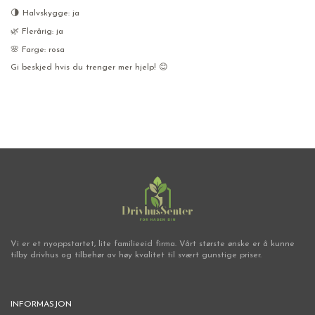
🌗 Halvskygge: ja
🌿 Flerårig: ja
🌸 Farge: rosa
Gi beskjed hvis du trenger mer hjelp! 😊
Vi er et nyoppstartet, lite familieeid firma. Vårt største ønske er å kunne
tilby drivhus og tilbehør av høy kvalitet til svært gunstige priser.
INFORMASJON