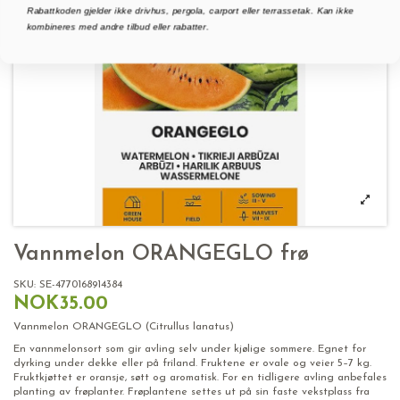
Rabattkoden gjelder ikke drivhus, pergola, carport eller terrassetak. Kan ikke
kombineres med andre tilbud eller rabatter.
Vannmelon ORANGEGLO frø
SKU:
SE-4770168914384
NOK35.00
Vannmelon ORANGEGLO (Citrullus lanatus)
En vannmelonsort som gir avling selv under kjølige sommere. Egnet for
dyrking under dekke eller på friland. Fruktene er ovale og veier 5–7 kg.
Fruktkjøttet er oransje, søtt og aromatisk. For en tidligere avling anbefales
planting av frøplanter. Frøplantene settes ut på sin faste vekstplass fra