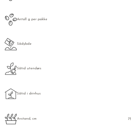
Antall g per pakke
Sådybde
Såtid utendørs
Såtid i drivhus
Avstand, cm
7