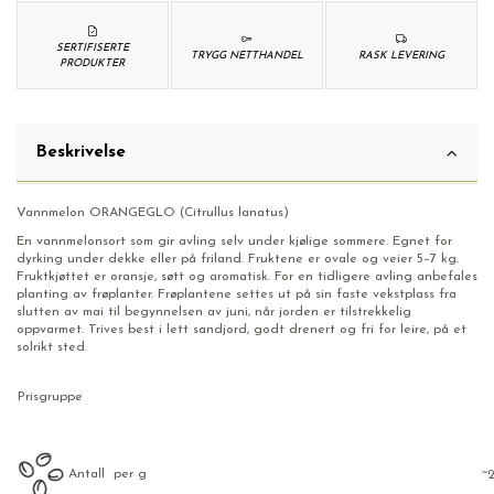
SERTIFISERTE
TRYGG NETTHANDEL
RASK LEVERING
PRODUKTER
Beskrivelse
Vannmelon ORANGEGLO (Citrullus lanatus)
En vannmelonsort som gir avling selv under kjølige sommere. Egnet for
dyrking under dekke eller på friland. Fruktene er ovale og veier 5–7 kg.
Fruktkjøttet er oransje, søtt og aromatisk. For en tidligere avling anbefales
planting av frøplanter. Frøplantene settes ut på sin faste vekstplass fra
slutten av mai til begynnelsen av juni, når jorden er tilstrekkelig
oppvarmet. Trives best i lett sandjord, godt drenert og fri for leire, på et
solrikt sted.
Prisgruppe
Antall per g
~