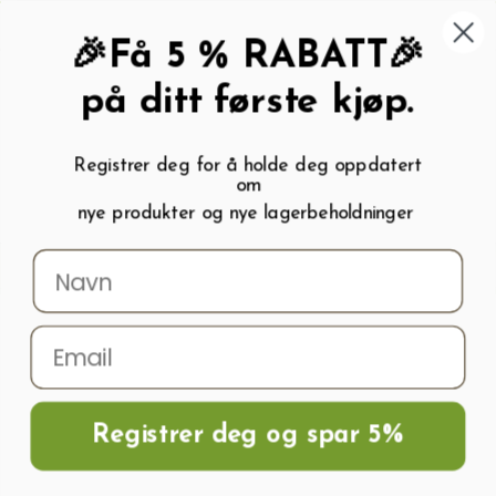
462 58 454
My wishlist (
0
)
Kundeservice:
Kundesenter
🎉Få 5 % RABATT🎉
på ditt første kjøp.
Registrer deg for å holde deg oppdatert
om
0
nye produkter og nye lagerbeholdninger
Menu
Søk
Logg inn
Handlevogn
Hjem
Frø og Næring
Grønnsaksfrø
Melonfrø
Vannmelon
ORANGEGLO
Registrer deg og spar 5%