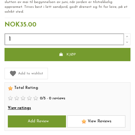
slutten av mai til begynnelsen av juni, når jorden er tilstrekkelig
oppvarmet. Trives best i lett sandjord, godt drenert og fri for leire, på et
solrikt sted.
NOK35.00
KJØP
Add to wishlist
Total Rating
:
0
/
5
-
0
reviews
View ratings
Add Review
View Reviews