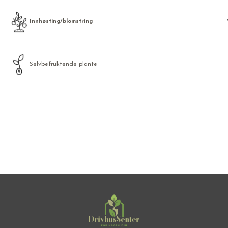
Innhøsting/blomstring
Selvbefruktende plante
Frø