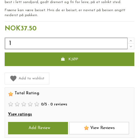
best i lett sandjord, godt drenert og fri for leire, på et solrikt sted.
Frøene kan være beiset. Hvis de er beiset, er navnet på beisen angitt
nederst på pakken.
NOK37.50
KJØP
Add to wishlist
Total Rating
:
0
/
5
-
0
reviews
View ratings
Add Review
View Reviews