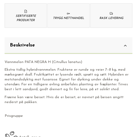
SERTIFISERTE
TRYGG NETTHANDEL
RASK LEVERING
PRODUKTER
Beskrivelse
Vannmelon PATA NEGRA H (Citrullus lanatus)
Ekstra tidlig hybridvannmelon. Fruktene er runde og veier 7–8 kg, med
mørkegrønt skall. Fruktkjøttet er lysende rødt, sprøtt og søtt. Hybriden er
motstandsdyktig mot fusariose. Egnet for dyrking under dekke og
utendørs. For en tidligere avling anbefales planting av frøplanter. Trives
best i lett sandjord, godt drenert og fri for leire, på et solrikt sted.
Frøene kan være beiset. Hvis de er beiset, er navnet på beisen angitt
nederst på pakken.
Prisgruppe