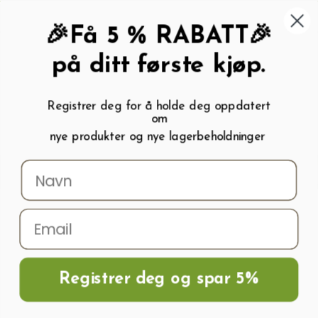
462 58 454
My wishlist (
0
)
Kundeservice:
Kundesenter
🎉Få 5 % RABATT🎉
på ditt første kjøp.
Registrer deg for å holde deg oppdatert
om
0
nye produkter og nye lagerbeholdninger
Menu
Søk
Logg inn
Handlevogn
Hjem
Frø og Næring
Grønnsaksfrø
Melonfrø
Vannmelon PATA
NEGRA H
Registrer deg og spar 5%