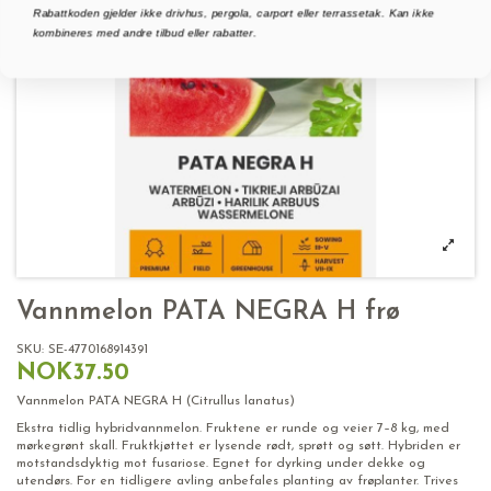
Rabattkoden gjelder ikke drivhus, pergola, carport eller terrassetak. Kan ikke
kombineres med andre tilbud eller rabatter.
Vannmelon PATA NEGRA H frø
SKU:
SE-4770168914391
NOK37.50
Vannmelon PATA NEGRA H (Citrullus lanatus)
Ekstra tidlig hybridvannmelon. Fruktene er runde og veier 7–8 kg, med
mørkegrønt skall. Fruktkjøttet er lysende rødt, sprøtt og søtt. Hybriden er
motstandsdyktig mot fusariose. Egnet for dyrking under dekke og
utendørs. For en tidligere avling anbefales planting av frøplanter. Trives