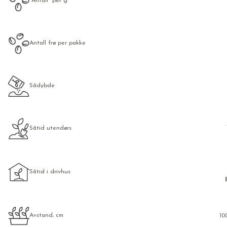
Antall per g
Antall frø per pakke
Sådybde
Såtid utendørs
Såtid i drivhus
Avstand, cm
10